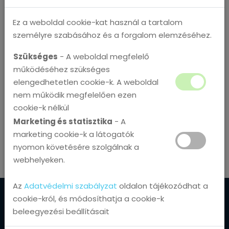
Ez a weboldal cookie-kat használ a tartalom
Cégünk a szakmában eltöltött évtizedek alatt nagy
személyre szabásához és a forgalom elemzéséhez.
tapasztalatra tett szert IT rendszerek tervezése,
kivitelezése és a megvalósulási folyamat
Szükséges
- A weboldal megfelelő
támogatásában.
működéséhez szükséges
elengedhetetlen cookie-k. A weboldal
nem működik megfelelően ezen
Erre a szakismeretre támaszkodva támogatjuk
cookie-k nélkül
Ügyfeleink új IT rendszereinek bevezetését az ötlettől
Marketing és statisztika
- A
egészen a tényeleges profittermelésig.
marketing cookie-k a látogatók
nyomon követésére szolgálnak a
webhelyeken.
Az
Adatvédelmi szabályzat
oldalon tájékozódhat a
cookie-król, és módosíthatja a cookie-k
beleegyezési beállításait