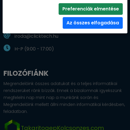
Preferenciák elmentése
1148 Budapest, Adria sétány 10/c
Az összes elfogadása
+36 20 250 85 88
iroda@clicktech.hu
H-P (9:00 - 17:00)
FILOZÓFIÁNK
Megrendelőink összes adatukat és a teljes informatikai
rendszerüket ránk bízzák. Ennek a bizalomnak igyekszünk
megfelelni nap mint nap a munkánk során és
Megrendelőink mellett állni minden informatikai kérdésben,
feladatban.
TakaritogepKolcsonzes.com